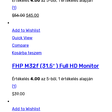
Értékelés
4.00
az 5-ből,
1
értékelés alapján
(
1
)
Original
Current
$
56.00
$
45.00
price
price
was:
is:
Add to Wishlist
$56.00.
$45.00.
Quick View
Compare
Kosárba teszem
FHP M32f (31.5″ ) Full HD Monitor
Értékelés
4.00
az 5-ből,
1
értékelés alapján
(
1
)
$
39.00
Add to Wishlist