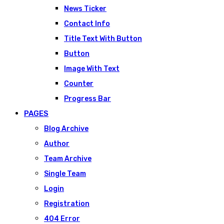
News Ticker
Contact Info
Title Text With Button
Button
Image With Text
Counter
Progress Bar
PAGES
Blog Archive
Author
Team Archive
Single Team
Login
Registration
404 Error