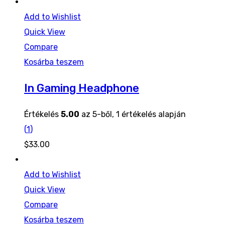
price
price
was:
is:
Add to Wishlist
$99.00.
$79.00.
Quick View
Compare
Kosárba teszem
In Gaming Headphone
Értékelés
5.00
az 5-ből,
1
értékelés alapján
(
1
)
$
33.00
Add to Wishlist
Quick View
Compare
Kosárba teszem