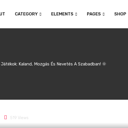
UT
CATEGORY
ELEMENTS
PAGES
SHOP
i Játékok: Kaland, Mozgás És Nevetés A Szabadban! 🌞
k: Kaland, mozgás és n
519
Views