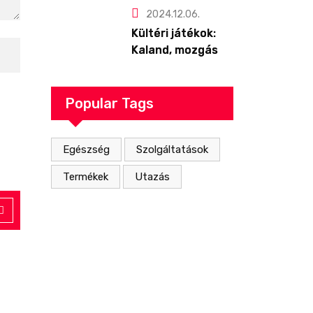
nem érdemes
2024.12.06.
félvállról venni!
Kültéri játékok:
Kaland, mozgás
és nevetés a
szabadban! 🌞
Popular Tags
Egészség
Szolgáltatások
Termékek
Utazás
Szolgáltatások