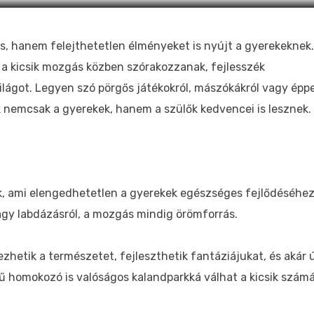
, hanem felejthetetlen élményeket is nyújt a gyerekeknek.
y a kicsik mozgás közben szórakozzanak, fejlesszék
világot. Legyen szó pörgős játékokról, mászókákról vagy épp
ok nemcsak a gyerekek, hanem a szülők kedvencei is lesznek.
k, ami elengedhetetlen a gyerekek egészséges fejlődéséhez
vagy labdázásról, a mozgás mindig örömforrás.
hetik a természetet, fejleszthetik fantáziájukat, és akár 
ű homokozó is valóságos kalandparkká válhat a kicsik számá