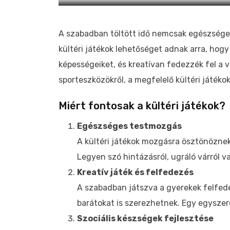
A szabadban töltött idő nemcsak egészséges
kültéri játékok lehetőséget adnak arra, hog
képességeiket, és kreatívan fedezzék fel a 
sporteszközökről, a megfelelő kültéri játék
Miért fontosak a kültéri játékok?
Egészséges testmozgás
A kültéri játékok mozgásra ösztönözne
Legyen szó hintázásról, ugráló várról 
Kreatív játék és felfedezés
A szabadban játszva a gyerekek felfedez
barátokat is szerezhetnek. Egy egyszer
Szociális készségek fejlesztése