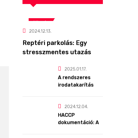
Utazás
2024.12.13.
Reptéri parkolás: Egy
stresszmentes utazás
első lépése! ✈️
2025.01.17.
A rendszeres
irodatakarítás
hatása a
munkavállalók
egészségére és
2024.12.04.
produktivitására
HACCP
dokumentáció: Az
élelmiszerbiztons
ág alapja, amit