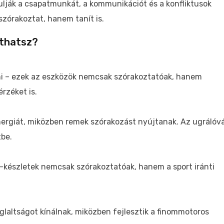
lják a csapatmunkát, a kommunikációt és a konfliktusok
szórakoztat, hanem tanít is.
zthatsz?
i – ezek az eszközök nemcsak szórakoztatóak, hanem
rzéket is.
nergiát, miközben remek szórakozást nyújtanak. Az ugrálóv
tbe.
a-készletek nemcsak szórakoztatóak, hanem a sport iránti
glaltságot kínálnak, miközben fejlesztik a finommotoros