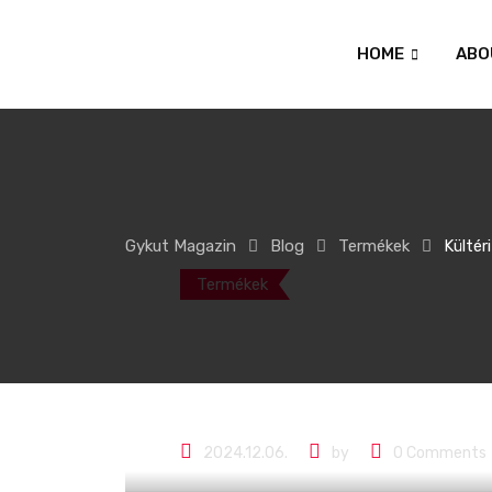
HOME
ABO
Gykut Magazin
Blog
Termékek
Kültér
Termékek
Kültéri játéko
szabadban! 🌞
2024.12.06.
by
0
Comments