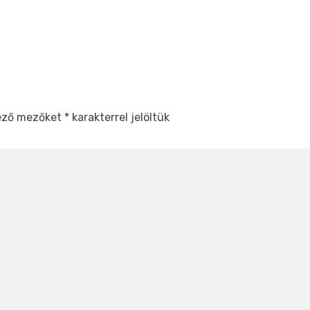
lező mezőket
*
karakterrel jelöltük