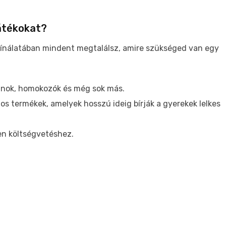
játékokat?
ínálatában mindent megtalálsz, amire szükséged van egy
linok, homokozók és még sok más.
gos termékek, amelyek hosszú ideig bírják a gyerekek lelkes
en költségvetéshez.