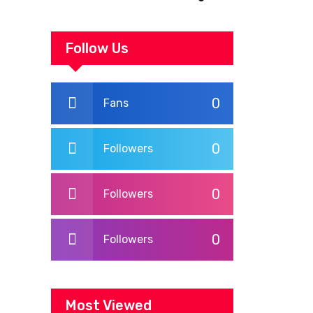
és nevetés a
szabadban! 🌞
Follow Us
0
Fans
0
Followers
0
Followers
0
Followers
Most Viewed