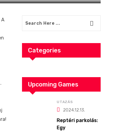
 A
en
Categories
.
Upcoming Games
UTAZÁS
új
2024.12.13.
ra!
Reptéri parkolás:
Egy
stresszmentes