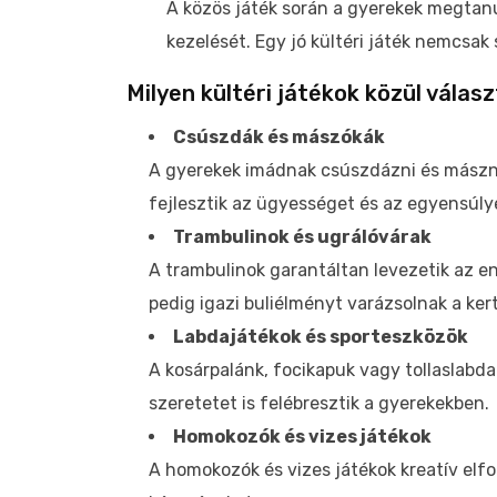
A közös játék során a gyerekek megtanu
kezelését. Egy jó kültéri játék nemcsak 
Milyen kültéri játékok közül válas
Csúszdák és mászókák
A gyerekek imádnak csúszdázni és mászn
fejlesztik az ügyességet és az egyensúlyé
Trambulinok és ugrálóvárak
A trambulinok garantáltan levezetik az e
pedig igazi buliélményt varázsolnak a ker
Labdajátékok és sporteszközök
A kosárpalánk, focikapuk vagy tollaslabd
szeretetet is felébresztik a gyerekekben.
Homokozók és vizes játékok
A homokozók és vizes játékok kreatív elfo