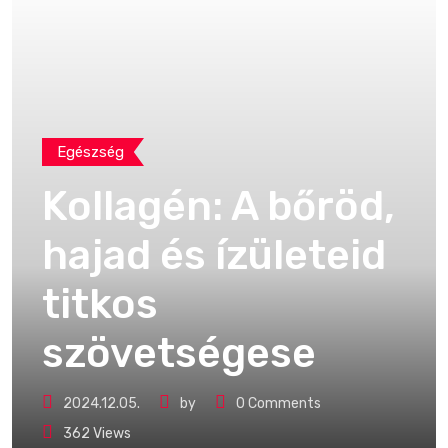
Egészség
Kollagén: A bőröd,
hajad és ízületeid
titkos
szövetségese
2024.12.05.
by
0
Comments
362
Views