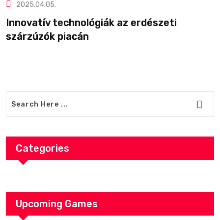
2025.04.05.
Innovatív technológiák az erdészeti
A
szárzúzók piacán
m
Categories
Upcoming Games