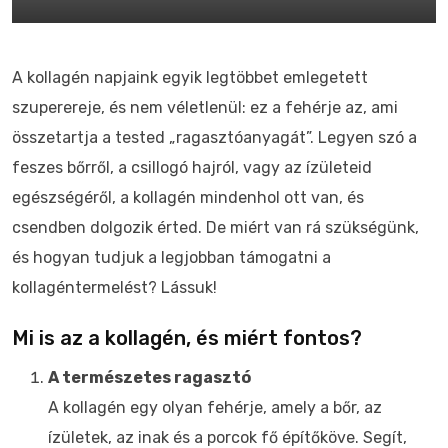
A kollagén napjaink egyik legtöbbet emlegetett
szuperereje, és nem véletlenül: ez a fehérje az, ami
összetartja a tested „ragasztóanyagát”. Legyen szó a
feszes bőrről, a csillogó hajról, vagy az ízületeid
egészségéről, a kollagén mindenhol ott van, és
csendben dolgozik érted. De miért van rá szükségünk,
és hogyan tudjuk a legjobban támogatni a
kollagéntermelést? Lássuk!
Mi is az a kollagén, és miért fontos?
A természetes ragasztó
A kollagén egy olyan fehérje, amely a bőr, az
ízületek, az inak és a porcok fő építőköve. Segít,