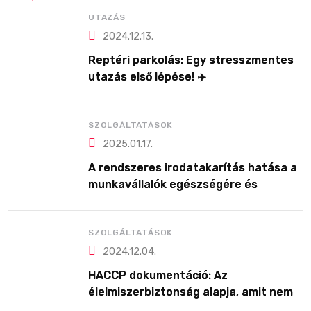
UTAZÁS
2024.12.13.
Reptéri parkolás: Egy stresszmentes
utazás első lépése! ✈️
SZOLGÁLTATÁSOK
2025.01.17.
A rendszeres irodatakarítás hatása a
munkavállalók egészségére és
produktivitására
SZOLGÁLTATÁSOK
2024.12.04.
HACCP dokumentáció: Az
élelmiszerbiztonság alapja, amit nem
érdemes félvállról venni!