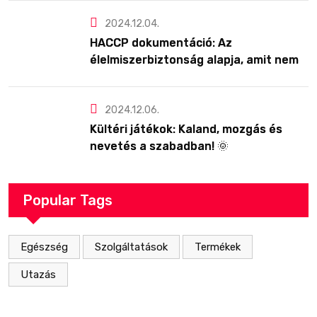
2024.12.04.
HACCP dokumentáció: Az
élelmiszerbiztonság alapja, amit nem
érdemes félvállról venni!
2024.12.06.
Kültéri játékok: Kaland, mozgás és
nevetés a szabadban! 🌞
Popular Tags
Egészség
Szolgáltatások
Termékek
Utazás