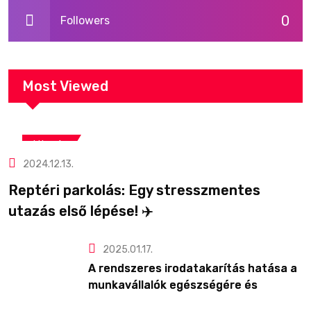
0
Followers
Most Viewed
Utazás
2024.12.13.
Reptéri parkolás: Egy stresszmentes
utazás első lépése! ✈️
2025.01.17.
A rendszeres irodatakarítás hatása a
munkavállalók egészségére és
produktivitására