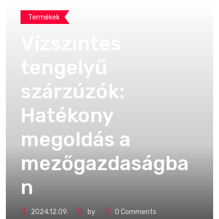
Termékek
Vízszintes
tengelyű
szárzúzók:
Hatékony
megoldás a
mezőgazdaságba
n
2024.12.09.
by
0
Comments