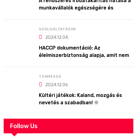
A rendszeres irodatakarítás hatása a
munkavállalók egészségére és
produktivitására
SZOLGÁLTATÁSOK
2024.12.04.
HACCP dokumentáció: Az
élelmiszerbiztonság alapja, amit nem
érdemes félvállról venni!
TERMÉKEK
2024.12.06.
Kültéri játékok: Kaland, mozgás és
nevetés a szabadban! 🌞
Follow Us