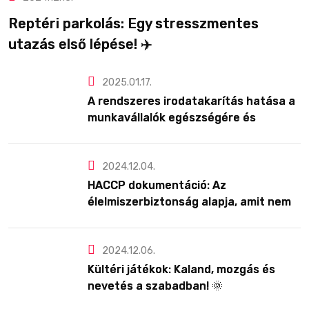
Reptéri parkolás: Egy stresszmentes
utazás első lépése! ✈️
2025.01.17.
A rendszeres irodatakarítás hatása a
munkavállalók egészségére és
produktivitására
2024.12.04.
HACCP dokumentáció: Az
élelmiszerbiztonság alapja, amit nem
érdemes félvállról venni!
2024.12.06.
Kültéri játékok: Kaland, mozgás és
nevetés a szabadban! 🌞