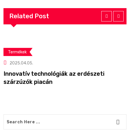
Related Post
Termékek
2025.04.05.
Innovatív technológiák az erdészeti
A
szárzúzók piacán
m