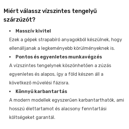
Miért válassz vízszintes tengelyű
szárzúzót?
Masszív kivitel
Ezek a gépek strapabíró anyagokból készülnek, hogy
ellenálljanak a legkeményebb körülményeknek is.
Pontos és egyenletes munkavégzés
A vízszintes tengelynek köszönhetően a zúzás
egyenletes és alapos, így a föld készen áll a
következő művelési fázisra.
Könnyű karbantartás
A modern modellek egyszerűen karbantarthatók, ami
hosszú élettartamot és alacsony fenntartási
költségeket garantál.